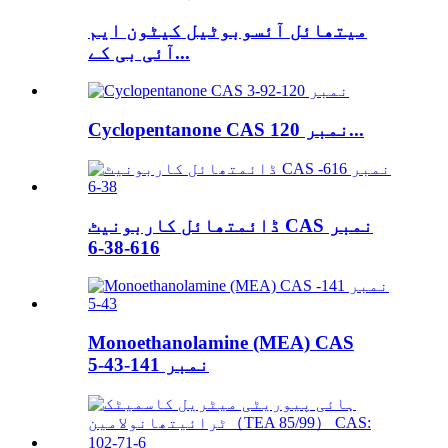
میتھائل آئسوبوٹیل کیٹون ایم
آئی بی کے...
Cyclopentanone CAS نمبر 120...
ڈائمتھائل کاربونیٹ CAS نمبر
616-38-6
Monoethanolamine (MEA) CAS
نمبر 141-43-5