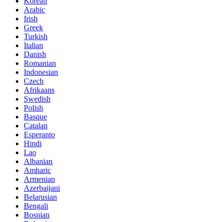
Korean
Arabic
Irish
Greek
Turkish
Italian
Danish
Romanian
Indonesian
Czech
Afrikaans
Swedish
Polish
Basque
Catalan
Esperanto
Hindi
Lao
Albanian
Amharic
Armenian
Azerbaijani
Belarusian
Bengali
Bosnian