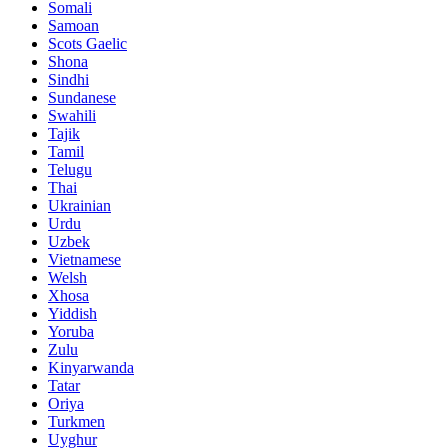
Somali
Samoan
Scots Gaelic
Shona
Sindhi
Sundanese
Swahili
Tajik
Tamil
Telugu
Thai
Ukrainian
Urdu
Uzbek
Vietnamese
Welsh
Xhosa
Yiddish
Yoruba
Zulu
Kinyarwanda
Tatar
Oriya
Turkmen
Uyghur