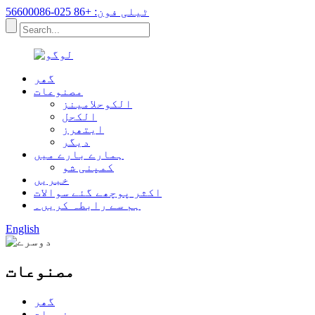
ٹیلی فون: +86 025-56600086
گھر
مصنوعات
الکوحلامینز
الکحل
ایتھرز
دیگر
ہمارے بارے میں
کمپنی شو
خبریں
اکثر پوچھے گئے سوالات
ہم سے رابطہ کریں۔
English
مصنوعات
گھر
مصنوعات