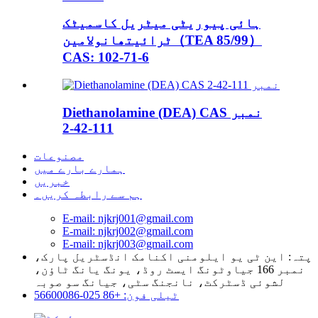
ہائی پیوریٹی میٹریل کاسمیٹک
ٹرائیتھانولامین（TEA 85/99）
CAS: 102-71-6
Diethanolamine (DEA) CAS نمبر
111-42-2
مصنوعات
ہمارے بارے میں
خبریں
ہم سے رابطہ کریں۔
E-mail: njkrj001@gmail.com
E-mail: njkrj002@gmail.com
E-mail: njkrj003@gmail.com
پتہ: این ٹی یو ایلومنی اکنامک انڈسٹریل پارک،
نمبر 166 جیاوٹونگ ایسٹ روڈ، یونگ یانگ ٹاؤن،
لشوئی ڈسٹرکٹ، نانجنگ سٹی، جیانگ سو صوبہ
ٹیلی فون: +86 025-56600086