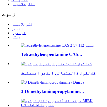
الکوحلامینز
زمرے
الکوحلامینز
الکحل
ایتھرز
دیگر
Tetraethylenepentamine CAS...
گلائکول ڈائیتھائل ایتھر ایسیٹیٹ
3-Dimethylaminopropylamine...